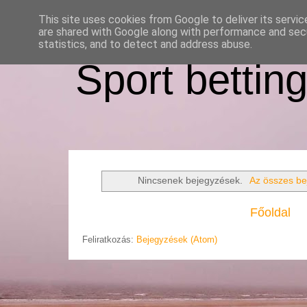
This site uses cookies from Google to deliver its servic
are shared with Google along with performance and secu
statistics, and to detect and address abuse.
Sport bettin
Nincsenek bejegyzések.
Az összes be
Főoldal
Feliratkozás:
Bejegyzések (Atom)